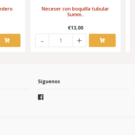
edero
Neceser con boquilla tubular
Summ..
€13,00
-
+
Síguenos