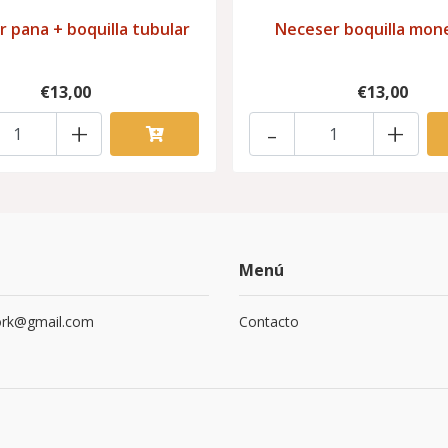
 pana + boquilla tubular
Neceser boquilla mon
€13,00
€13,00
+
-
+
Menú
ork@gmail.com
Contacto