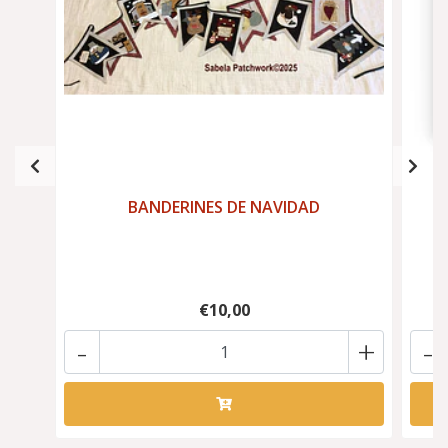
BANDERINES DE NAVIDAD
P
€10,00
-
+
-