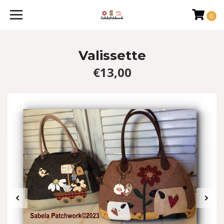
0
Valissette
€13,00