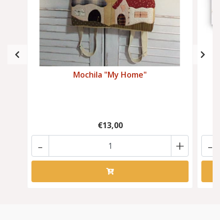
Mochila "My Home"
€13,00
-
+
-