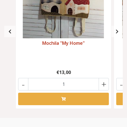
Mochila "My Home"
€13,00
-
+
-