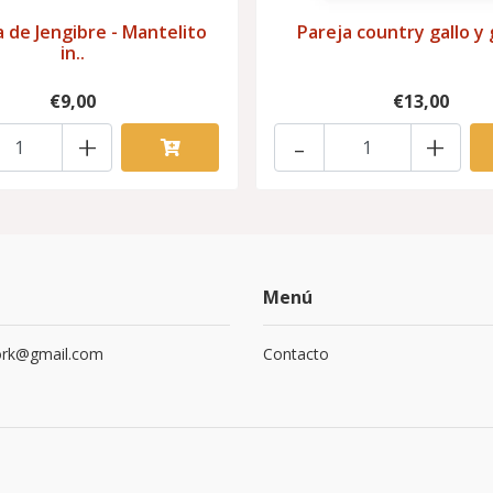
 de Jengibre - Mantelito
Pareja country gallo y 
in..
€9,00
€13,00
+
-
+
Menú
ork@gmail.com
Contacto