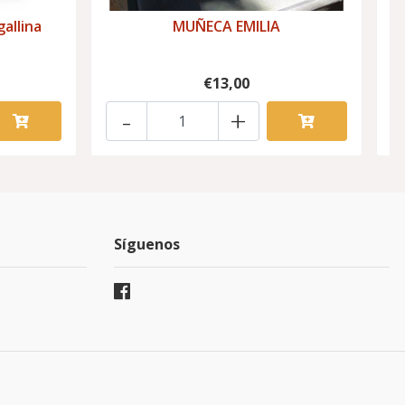
gallina
MUÑECA EMILIA
€13,00
-
+
Síguenos