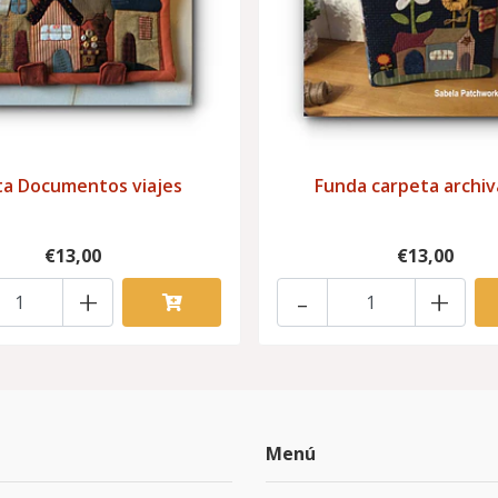
ta Documentos viajes
Funda carpeta archi
€13,00
€13,00
+
-
+
Menú