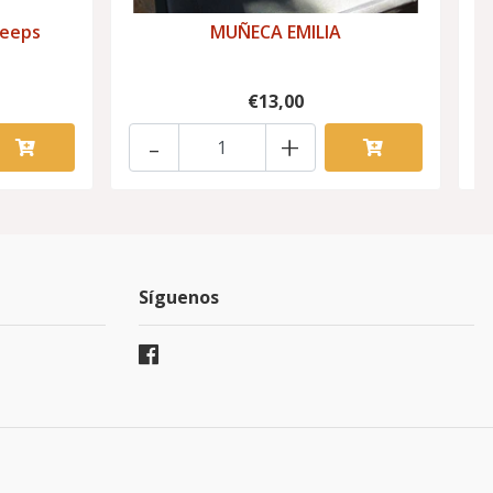
heeps
MUÑECA EMILIA
€13,00
-
+
Síguenos