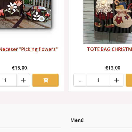
Neceser "Picking flowers"
TOTE BAG CHRIST
€15,00
€13,00
+
-
+
Menú