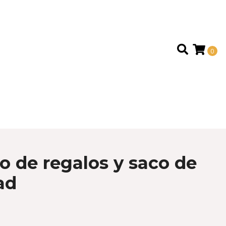
0
co de regalos y saco de
ad