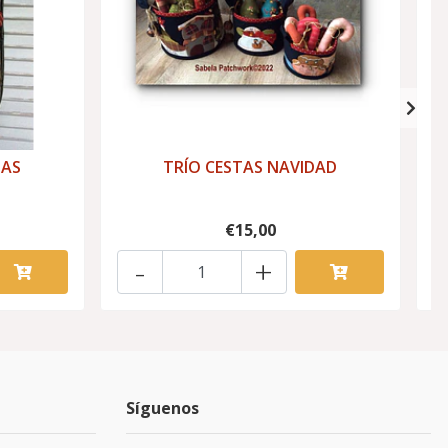
MAS
TRÍO CESTAS NAVIDAD
€15,00
-
+
Síguenos